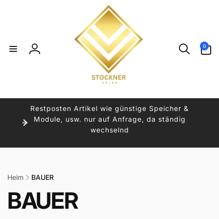
Direkt
zum
Inhalt
0
0
Artikel
Einloggen
Restposten Artikel wie günstige Speicher &
Module, usw. nur auf Anfrage, da ständig
wechselnd
Heim
BAUER
K
BAUER