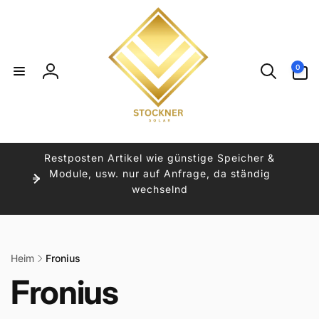
Direkt
zum
Inhalt
0
0
Artikel
Einloggen
Restposten Artikel wie günstige Speicher &
Module, usw. nur auf Anfrage, da ständig
wechselnd
Heim
Fronius
K
Fronius