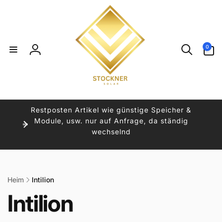
Direkt
zum
Inhalt
0
0
Artikel
Einloggen
Restposten Artikel wie günstige Speicher &
Module, usw. nur auf Anfrage, da ständig
wechselnd
Heim
Intilion
K
Intilion