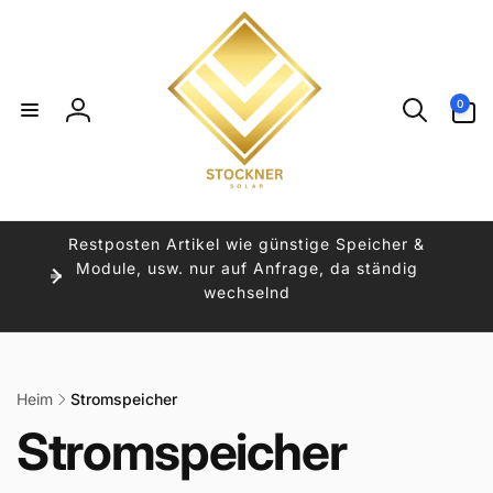
Direkt
zum
Inhalt
0
0
Artikel
Einloggen
Restposten Artikel wie günstige Speicher &
Module, usw. nur auf Anfrage, da ständig
wechselnd
Heim
Stromspeicher
K
Stromspeicher