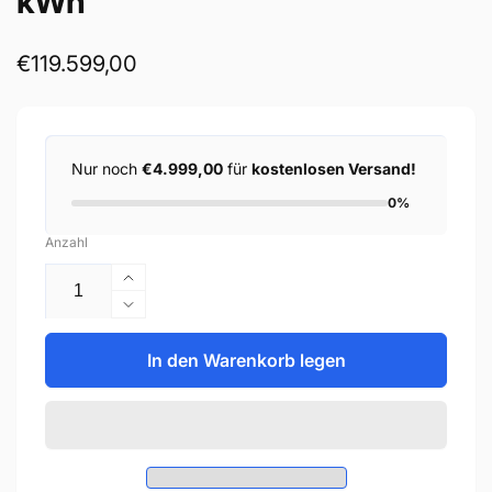
kWh
Normaler
€119.599,00
Preis
Nur noch
€4.999,00
für
kostenlosen Versand!
0%
Anzahl
Erhöhe
die
Verringere
Menge
die
für
Menge
In den Warenkorb legen
INTILION
für
scalestac
INTILION
50
scalestac
kW
50
/
kW