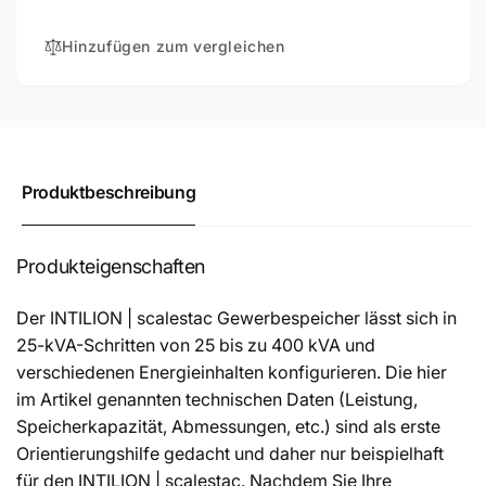
154
/
kWh
154
Hinzufügen zum vergleichen
kWh
Produktbeschreibung
Produkteigenschaften
Der INTILION | scalestac Gewerbespeicher lässt sich in
25-kVA-Schritten von 25 bis zu 400 kVA und
verschiedenen Energieinhalten konfigurieren. Die hier
im Artikel genannten technischen Daten (Leistung,
Speicherkapazität, Abmessungen, etc.) sind als erste
Orientierungshilfe gedacht und daher nur beispielhaft
für den INTILION | scalestac. Nachdem Sie Ihre