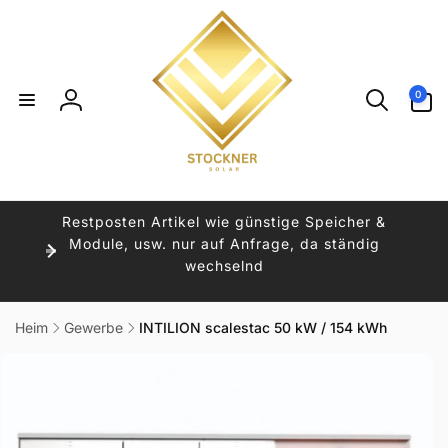
Direkt
zum
Inhalt
0
0
Artikel
Einloggen
Restposten Artikel wie günstige Speicher &
Module, usw. nur auf Anfrage, da ständig
wechselnd
Heim
Gewerbe
INTILION scalestac 50 kW / 154 kWh
uktinformationen
ngen