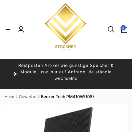
Direkt
zum
Inhalt
0
0
Artikel
Einloggen
Restposten Artikel wie günstige Speicher &
Module, usw. nur auf Anfrage, da ständig
wechselnd
Heim
Gewerbe
Becker Tech PM410W(108)
uktinformationen
ngen