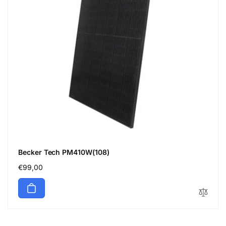
Becker Tech PM410W(108)
Normaler
€99,00
Preis