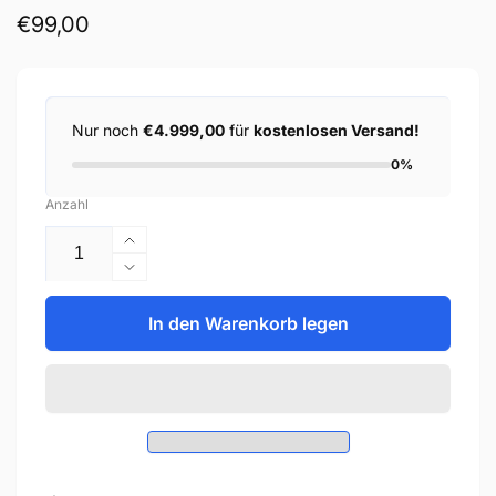
Normaler
€99,00
Preis
Nur noch
€4.999,00
für
kostenlosen Versand!
0%
Anzahl
Erhöhe
die
Verringere
Menge
die
für
Menge
In den Warenkorb legen
Becker
für
Tech
Becker
PM410W(108)
Tech
PM410W(108)