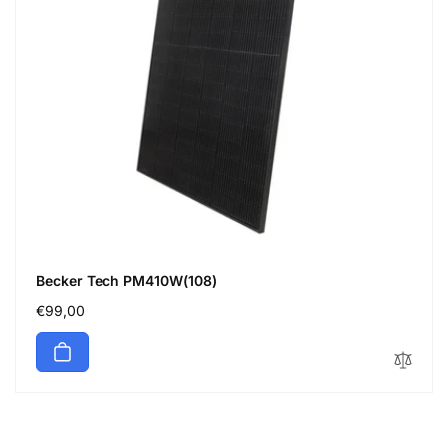
Becker Tech PM410W(108)
Normaler
€99,00
Preis