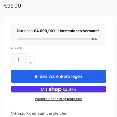
Normaler
€99,00
Preis
Nur noch
€4.999,00
für
kostenlosen Versand!
0%
Anzahl
Erhöhe
die
Verringere
Menge
die
für
Menge
In den Warenkorb legen
Becker
für
Tech
Becker
PM410W(108)
Tech
PM410W(108)
Weitere Bezahlmöglichkeiten
Hinzufügen zum vergleichen