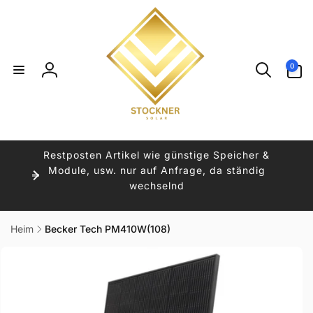
Direkt
zum
Inhalt
0
0
Artikel
Einloggen
Restposten Artikel wie günstige Speicher &
Module, usw. nur auf Anfrage, da ständig
wechselnd
Heim
Becker Tech PM410W(108)
uktinformationen
ngen