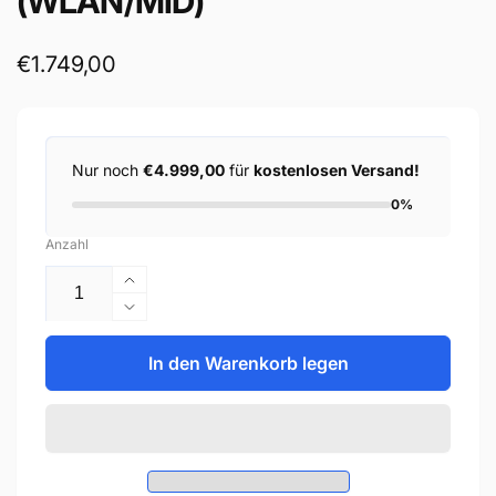
(WLAN/MID)
Normaler
€1.749,00
Preis
Nur noch
€4.999,00
für
kostenlosen Versand!
0%
Anzahl
Erhöhe
die
Verringere
Menge
die
für
Menge
In den Warenkorb legen
SMA
für
EV
SMA
Charger
EV
22kW
Charger
7,5m
22kW