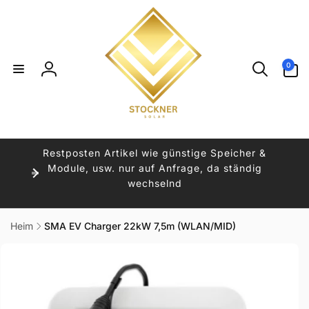
Direkt
zum
Inhalt
0
0
Artikel
Einloggen
Restposten Artikel wie günstige Speicher &
Module, usw. nur auf Anfrage, da ständig
wechselnd
Heim
SMA EV Charger 22kW 7,5m (WLAN/MID)
uktinformationen
ngen