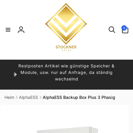
Direkt
zum
Inhalt
0
0
Artikel
Einloggen
Restposten Artikel wie günstige Speicher &
Module, usw. nur auf Anfrage, da ständig
wechselnd
Heim
AlphaESS
AlphaESS Backup Box Plus 3 Phasig
uktinformationen
ngen