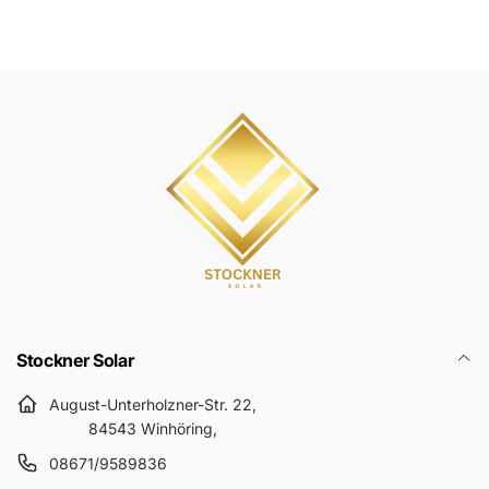
l
u
e
f
r
s
P
p
r
r
e
e
i
i
s
s
Stockner Solar
August-Unterholzner-Str. 22,
84543 Winhöring,
08671/9589836