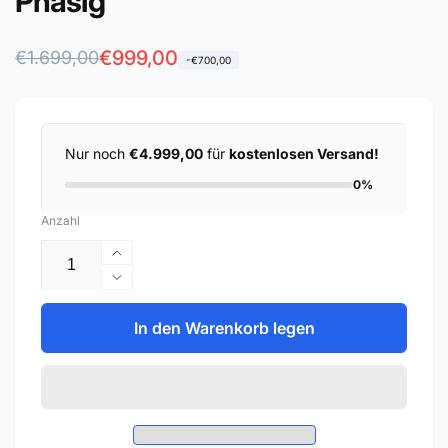
Phasig
Normaler
Verkaufspreis
€999,00
€1.699,00
-€700,00
Preis
Nur noch
€4.999,00
für
kostenlosen Versand!
0%
Anzahl
Erhöhe
die
Verringere
Menge
die
für
Menge
In den Warenkorb legen
AlphaESS
für
Backup
AlphaESS
Box
Backup
Plus
Box
3
Plus