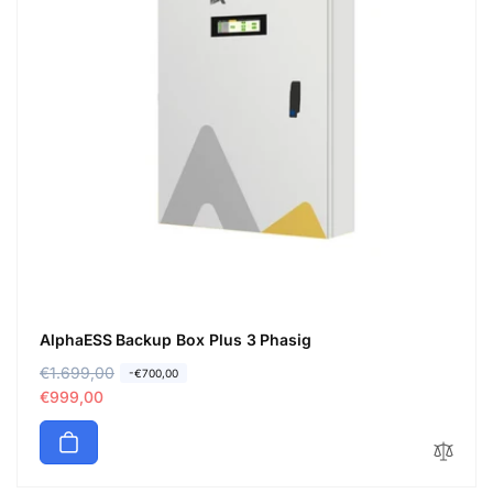
AlphaESS Backup Box Plus 3 Phasig
N
€1.699,00
V
-€700,00
o
e
€999,00
r
r
m
k
a
a