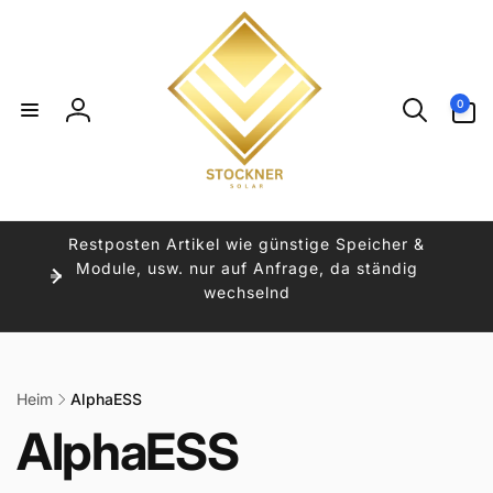
Direkt
zum
Inhalt
0
0
Artikel
Einloggen
Restposten Artikel wie günstige Speicher &
Module, usw. nur auf Anfrage, da ständig
wechselnd
Heim
AlphaESS
K
AlphaESS