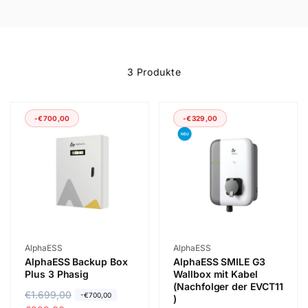
a
t
3 Produkte
e
g
-€700,00
-€329,00
o
r
i
Anbieter:
Anbieter:
AlphaESS
AlphaESS
AlphaESS Backup Box
AlphaESS SMILE G3
e
Plus 3 Phasig
Wallbox mit Kabel
(Nachfolger der EVCT11
N
€1.699,00
V
-€700,00
)